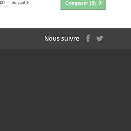
427
Suivant
Comparer (
0
)
Nous suivre