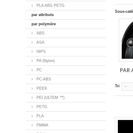
PLA ABS PETG
Sous-caté
par attributs
par polymère
ABS
ASA
HIPS
PA (Nylon)
PAR 
PC
PC-ABS
Tri
--
PEEK
PEI (ULTEM ™)
PETG
PLA
PMMA