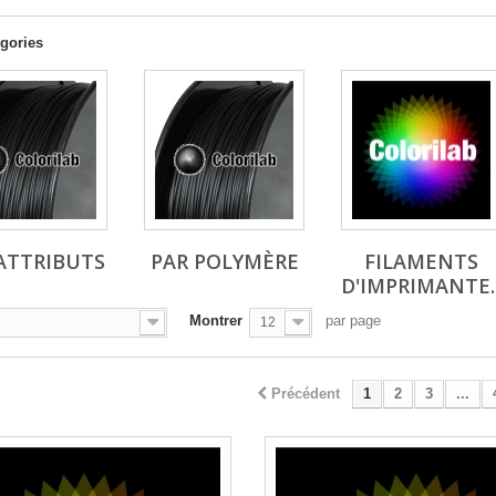
gories
ATTRIBUTS
PAR POLYMÈRE
FILAMENTS
D'IMPRIMANTE..
Montrer
par page
12
Précédent
1
2
3
...