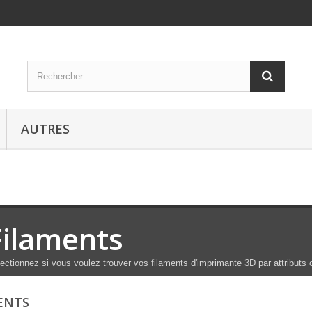
AUTRES
Filaments
ectionnez si vous voulez trouver vos filaments d'imprimante 3D par attributs
ENTS