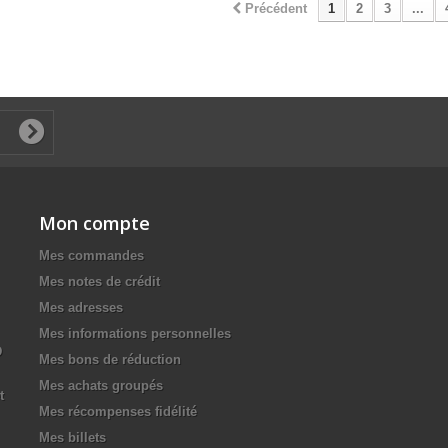
Précédent
1
2
3
...
Mon compte
Mes commandes
Mes notes de crédit
Mes adresses
Mes informations personnelles
D
Mes bons de réduction
Mes achats groupés
t
Mes récompenses fidélité
Mes billets