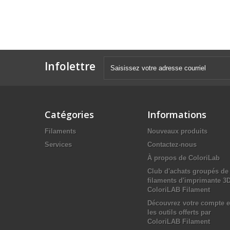
Infolettre
Catégories
Informations
Filaments
Nouveaux produits
Services
Contactez-nous
À propos de ColoriLab
Club d'achats groupés de
filaments d'imprimante 3
ColoriLAB Filament
Découvrez votre compte e
les outils offerts par
ColoriLAB Filament