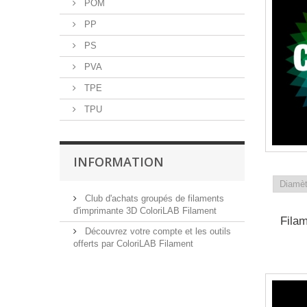
POM
PP
PS
PVA
TPE
TPU
INFORMATION
Club d'achats groupés de filaments
d'imprimante 3D ColoriLAB Filament
Fila
Découvrez votre compte et les outils
offerts par ColoriLAB Filament