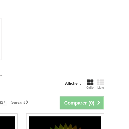
.
Afficher :
Grille
Liste
427
Suivant
Comparer (
0
)