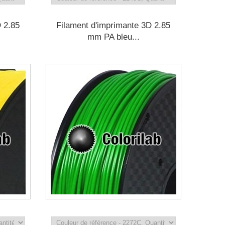
D 2.85
Filament d'imprimante 3D 2.85
mm PA bleu...