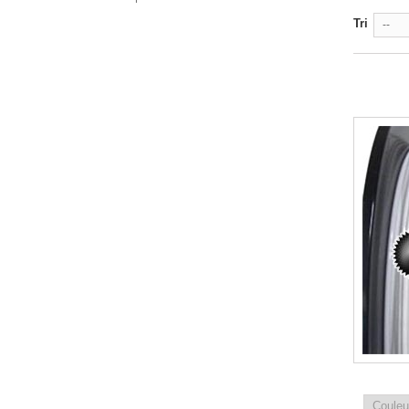
Tri
--