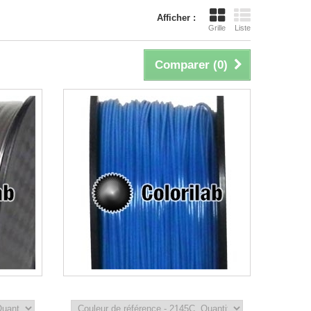
Afficher :
Grille
Liste
Comparer (
0
)