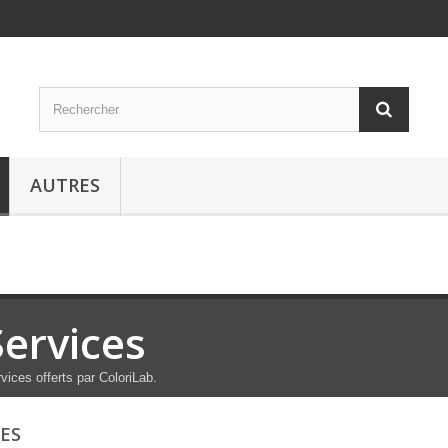
AUTRES
Services
vices offerts par ColoriLab.
CES