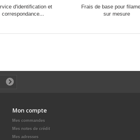
rvice d'identification et
Frais de base pour filam
correspondance...
sur mesure
Mon compte
Mes commandes
Mes notes de crédit
Mes adresses