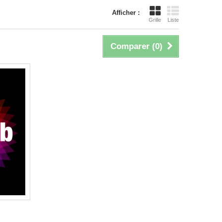
Afficher :
Grille
Liste
Comparer (
0
)