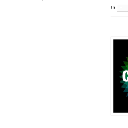
Tri
--