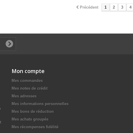
Précédent
1
2
3
4
Mon compte
Mes commandes
Mes notes de crédit
Mes adresses
Mes informations personnelles
D
Mes bons de réduction
Mes achats groupés
t
Mes récompenses fidélité