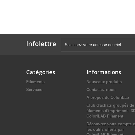
Infolettre
Catégories
Informations
Filaments
Nouveaux produits
Services
Contactez-nous
À propos de ColoriLab
Club d'achats groupés de
filaments d'imprimante 3
ColoriLAB Filament
Découvrez votre compte e
les outils offerts par
ColoriLAB Filament