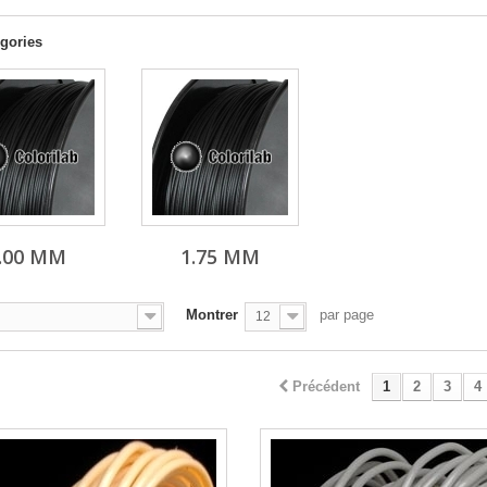
gories
.00 MM
1.75 MM
Montrer
par page
12
Précédent
1
2
3
4