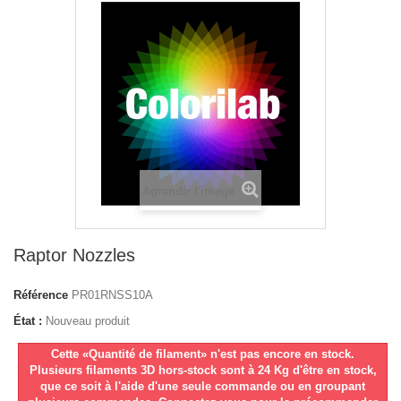
Agrandir l'image
Raptor Nozzles
Référence
PR01RNSS10A
État :
Nouveau produit
Cette «Quantité de filament» n'est pas encore en stock.
Plusieurs filaments 3D hors-stock sont à 24 Kg d'être en stock,
que ce soit à l'aide d'une seule commande ou en groupant