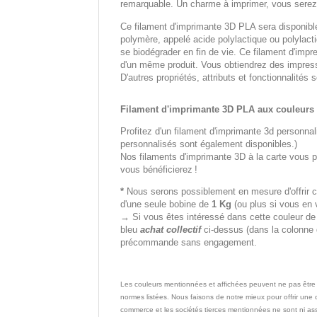
remarquable. Un charme à imprimer, vous serez
Ce filament d'imprimante 3D PLA sera disponi
polymère, appelé acide polylactique ou polylactid
se biodégrader en fin de vie. Ce filament d'impr
d'un même produit. Vous obtiendrez des impres
D'autres propriétés, attributs et fonctionnalités 
Filament d'imprimante 3D PLA aux couleurs 
Profitez d'un filament d'imprimante 3d personnal
personnalisés sont également disponibles.)
Nos filaments d'imprimante 3D à la carte vous pe
vous bénéficierez !
*
Nous serons possiblement en mesure d'offrir c
d'une seule bobine de
1 Kg
(ou plus si vous en 
→ Si vous êtes intéressé dans cette couleur de f
bleu
achat collectif
ci-dessus (dans la colonne d
précommande sans engagement.
Les couleurs mentionnées et affichées peuvent ne pas être
normes listées. Nous faisons de notre mieux pour offrir un
commerce et les sociétés tierces mentionnées ne sont ni ass