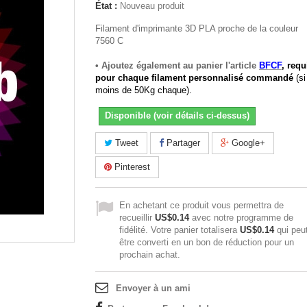
État :
Nouveau produit
Filament d'imprimante 3D PLA proche de la couleur
7560 C
• Ajoutez également au panier l'article
BFCF
, requ
pour chaque filament personnalisé commandé
(si
moins de 50Kg chaque).
Disponible (voir détails ci-dessus)
Tweet
Partager
Google+
Pinterest
En achetant ce produit vous permettra de
recueillir
US$0.14
avec notre programme de
fidélité. Votre panier totalisera
US$0.14
qui peu
être converti en un bon de réduction pour un
prochain achat.
Envoyer à un ami