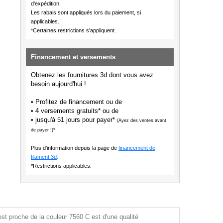
d'expédition.
Les rabais sont appliqués lors du paiement, si
applicables.
*Certaines restrictions s'appliquent.
Financement et versements
Obtenez les fournitures 3d dont vous avez
besoin aujourd'hui !
• Profitez de financement ou de
• 4 versements gratuits* ou de
• jusqu'à 51 jours pour payer*
(Ayez des ventes avant
de payer !)*
Plus d'information depuis la page de
financement de
filament 3d
.
*Restrictions applicables.
st proche de la couleur 7560 C est d'une qualité