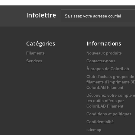
Infolettre
Catégories
Informations
Filaments
Nouveaux produits
Services
Contactez-nous
À propos de ColoriLab
Club d'achats groupés de
filaments d'imprimante 3
ColoriLAB Filament
Découvrez votre compte e
les outils offerts par
ColoriLAB Filament
Conditions et politiques
Confidentialité
sitemap