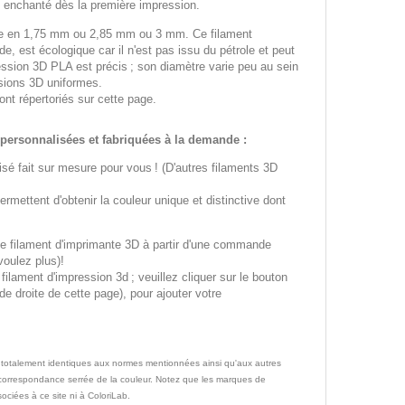
 enchanté dès la première impression.
ble en 1,75 mm ou 2,85 mm ou 3 mm. Ce filament
e, est écologique car il n'est pas issu du pétrole et peut
ession 3D PLA est précis ; son diamètre varie peu au sein
sions 3D uniformes.
sont répertoriés sur cette page.
personnalisées et fabriquées à la demande :
isé fait sur mesure pour vous ! (D'autres filaments 3D
rmettent d'obtenir la couleur unique et distinctive dont
e filament d'imprimante 3D à partir d'une commande
voulez plus)!
ilament d'impression 3d ; veuillez cliquer sur le bouton
e droite de cette page), pour ajouter votre
 totalement identiques aux normes mentionnées ainsi qu'aux autres
e correspondance serrée de la couleur. Notez que les marques de
ociées à ce site ni à ColoriLab.