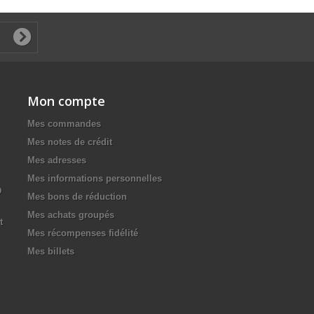
Mon compte
Mes commandes
Mes notes de crédit
Mes adresses
Mes informations personnelles
D
Mes bons de réduction
Mes achats groupés
t
Mes récompenses fidélité
Mes billets