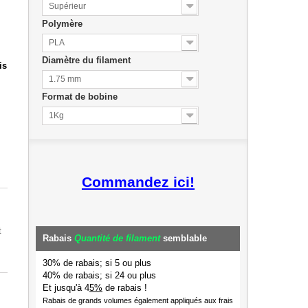
Supérieur
Polymère
PLA
Diamètre du filament
is
1.75 mm
Format de bobine
1Kg
Commandez ici!
t
Rabais
Quantité de filament
semblable
30% de rabais; si 5 ou plus
40% de rabais; si 24 ou plus
Et jusqu'à 4
5%
de rabais !
Rabais de grands volumes également appliqués aux frais