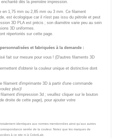
 enchanté dès la première impression.
ble en 1,75 mm ou 2,85 mm ou 3 mm. Ce filament
e, est écologique car il n'est pas issu du pétrole et peut
ession 3D PLA est précis ; son diamètre varie peu au sein
sions 3D uniformes.
sont répertoriés sur cette page.
personnalisées et fabriquées à la demande :
isé fait sur mesure pour vous ! (D'autres filaments 3D
rmettent d'obtenir la couleur unique et distinctive dont
e filament d'imprimante 3D à partir d'une commande
voulez plus)!
ilament d'impression 3d ; veuillez cliquer sur le bouton
e droite de cette page), pour ajouter votre
 totalement identiques aux normes mentionnées ainsi qu'aux autres
e correspondance serrée de la couleur. Notez que les marques de
ociées à ce site ni à ColoriLab.