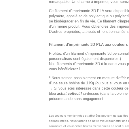
remarquable. Un charme à imprimer, vous serez
Ce filament d'imprimante 3D PLA sera disponi
polymère, appelé acide polylactique ou polylactid
se biodégrader en fin de vie. Ce filament d'impr
d'un même produit. Vous obtiendrez des impres
D'autres propriétés, attributs et fonctionnalités 
Filament d'imprimante 3D PLA aux couleurs 
Profitez d'un filament d'imprimante 3d personnal
personnalisés sont également disponibles.)
Nos filaments d'imprimante 3D à la carte vous pe
vous bénéficierez !
*
Nous serons possiblement en mesure d'offrir c
d'une seule bobine de
1 Kg
(ou plus si vous en 
→ Si vous êtes intéressé dans cette couleur de f
bleu
achat collectif
ci-dessus (dans la colonne d
précommande sans engagement.
Les couleurs mentionnées et affichées peuvent ne pas être
normes listées. Nous faisons de notre mieux pour offrir un
commerce et les sociétés tierces mentionnées ne sont ni ass