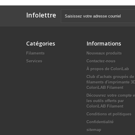
Infolettre
Catégories
Informations
Filaments
Nouveaux produits
Services
Contactez-nous
À propos de ColoriLab
Club d'achats groupés de
filaments d'imprimante 3
ColoriLAB Filament
Découvrez votre compte e
les outils offerts par
ColoriLAB Filament
Conditions et politiques
Confidentialité
sitemap