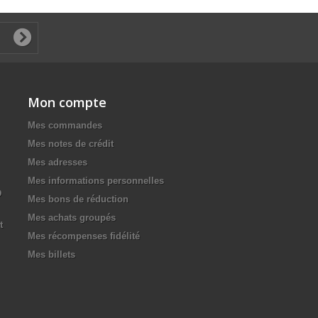
Mon compte
Mes commandes
Mes notes de crédit
Mes adresses
Mes informations personnelles
D
Mes bons de réduction
Mes achats groupés
t
Mes récompenses fidélité
Mes billets