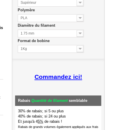
Supérieur
Polymère
PLA
Diamètre du filament
is
1.75 mm
Format de bobine
1Kg
Commandez ici!
t
Rabais
Quantité de filament
semblable
30% de rabais; si 5 ou plus
40% de rabais; si 24 ou plus
Et jusqu'à 4
5%
de rabais !
Rabais de grands volumes également appliqués aux frais