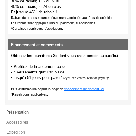
30% de rabais; si 5 ou plus
40% de rabais; si 24 ou plus
Et jusqu'à 4
5%
de rabais !
Rabais de grands volumes également appliqués aux frais d'expédition.
Les rabais sont appliqués lors du paiement, si applicables.
*Certaines restrictions s'appliquent.
Financement et versements
Obtenez les fournitures 3d dont vous avez besoin aujourd'hui !
• Profitez de financement ou de
• 4 versements gratuits* ou de
• jusqu'à 51 jours pour payer*
(Ayez des ventes avant de payer !)*
Plus d'information depuis la page de
financement de filament 3d
.
*Restrictions applicables.
Présentation
Accessoires
Expédition