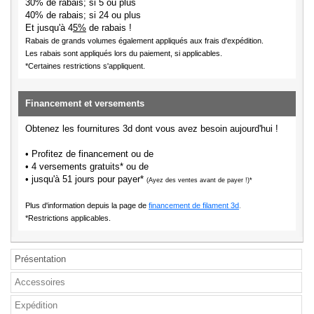
30% de rabais; si 5 ou plus
40% de rabais; si 24 ou plus
Et jusqu'à 4
5%
de rabais !
Rabais de grands volumes également appliqués aux frais d'expédition.
Les rabais sont appliqués lors du paiement, si applicables.
*Certaines restrictions s'appliquent.
Financement et versements
Obtenez les fournitures 3d dont vous avez besoin aujourd'hui !
• Profitez de financement ou de
• 4 versements gratuits* ou de
• jusqu'à 51 jours pour payer*
(Ayez des ventes avant de payer !)*
Plus d'information depuis la page de
financement de filament 3d
.
*Restrictions applicables.
Présentation
Accessoires
Expédition