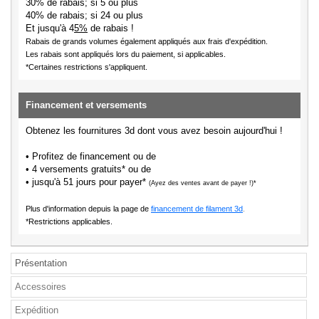
30% de rabais; si 5 ou plus
40% de rabais; si 24 ou plus
Et jusqu'à 4
5%
de rabais !
Rabais de grands volumes également appliqués aux frais d'expédition.
Les rabais sont appliqués lors du paiement, si applicables.
*Certaines restrictions s'appliquent.
Financement et versements
Obtenez les fournitures 3d dont vous avez besoin aujourd'hui !
• Profitez de financement ou de
• 4 versements gratuits* ou de
• jusqu'à 51 jours pour payer*
(Ayez des ventes avant de payer !)*
Plus d'information depuis la page de
financement de filament 3d
.
*Restrictions applicables.
Présentation
Accessoires
Expédition