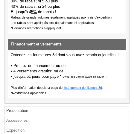
30% de rabais; si 5 ou plus
40% de rabais; si 24 ou plus
Et jusqu'à 4
5%
de rabais !
Rabais de grands volumes également appliqués aux frais d'expédition.
Les rabais sont appliqués lors du paiement, si applicables.
*Certaines restrictions s'appliquent.
Financement et versements
Obtenez les fournitures 3d dont vous avez besoin aujourd'hui !
• Profitez de financement ou de
• 4 versements gratuits* ou de
• jusqu'à 51 jours pour payer*
(Ayez des ventes avant de payer !)*
Plus d'information depuis la page de
financement de filament 3d
.
*Restrictions applicables.
Présentation
Accessoires
Expédition