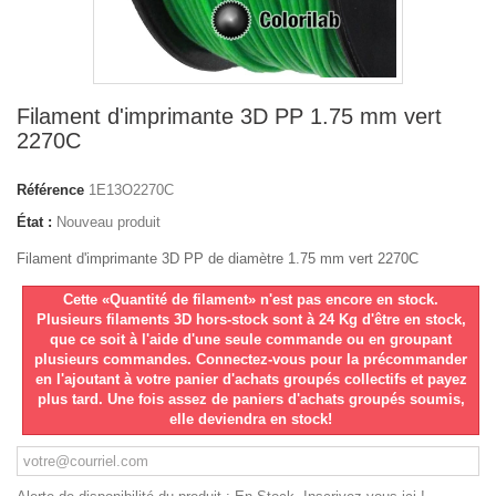
Filament d'imprimante 3D PP 1.75 mm vert
2270C
Référence
1E13O2270C
État :
Nouveau produit
Filament d'imprimante 3D PP de diamètre 1.75 mm vert 2270C
Cette «Quantité de filament» n'est pas encore en stock.
Plusieurs filaments 3D hors-stock sont à 24 Kg d'être en stock,
que ce soit à l'aide d'une seule commande ou en groupant
plusieurs commandes. Connectez-vous pour la précommander
en l'ajoutant à votre panier d'achats groupés collectifs et payez
plus tard. Une fois assez de paniers d'achats groupés soumis,
elle deviendra en stock!