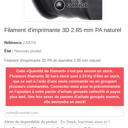
Filament d'imprimante 3D 2.85 mm PA naturel
Référence
2J05TN
État :
Nouveau produit
Filament d'imprimante 3D PA de diamètre 2.85 mm naturel
Cette «Quantité de filament» n'est pas encore en stock.
Plusieurs filaments 3D hors-stock sont à 24 Kg d'être en stock,
que ce soit à l'aide d'une seule commande ou en groupant
plusieurs commandes. Connectez-vous pour la précommander
en l'ajoutant à votre panier d'achats groupés collectifs et payez
plus tard. Une fois assez de paniers d'achats groupés soumis,
elle deviendra en stock!
Alerte de disponibilité du produit : En Stock. Inscrivez-vous ici !