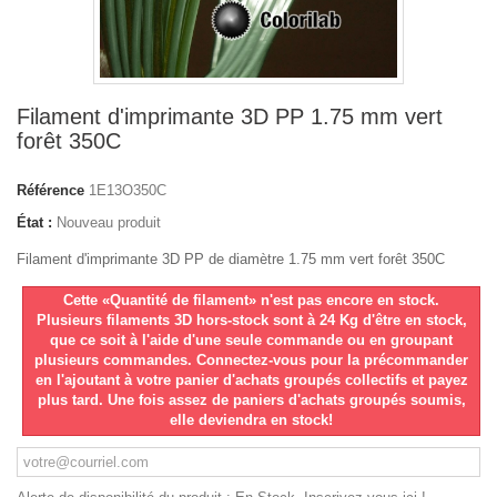
Filament d'imprimante 3D PP 1.75 mm vert
forêt 350C
Référence
1E13O350C
État :
Nouveau produit
Filament d'imprimante 3D PP de diamètre 1.75 mm vert forêt 350C
Cette «Quantité de filament» n'est pas encore en stock.
Plusieurs filaments 3D hors-stock sont à 24 Kg d'être en stock,
que ce soit à l'aide d'une seule commande ou en groupant
plusieurs commandes. Connectez-vous pour la précommander
en l'ajoutant à votre panier d'achats groupés collectifs et payez
plus tard. Une fois assez de paniers d'achats groupés soumis,
elle deviendra en stock!