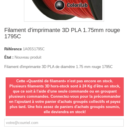
Filament d'imprimante 3D PLA 1.75mm rouge
1795C
Référence
1A05S1795C
État :
Nouveau produit
Filament d'imprimante 3D PLA de diamètre 1.75 mm rouge 1795C
Cette «Quantité de filament» n'est pas encore en stock.
Plusieurs filaments 3D hors-stock sont à 24 Kg d'être en stock,
que ce soit à l'aide d'une seule commande ou en groupant
plusieurs commandes. Connectez-vous pour la précommander
en l'ajoutant à votre panier d'achats groupés collectifs et payez
plus tard. Une fois assez de paniers d'achats groupés soumis,
elle deviendra en stock!