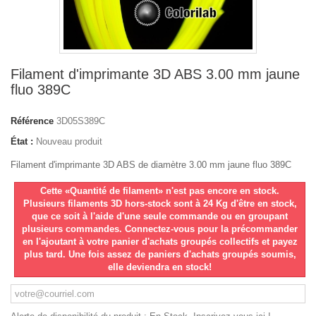
Filament d'imprimante 3D ABS 3.00 mm jaune
fluo 389C
Référence
3D05S389C
État :
Nouveau produit
Filament d'imprimante 3D ABS de diamètre 3.00 mm jaune fluo 389C
Cette «Quantité de filament» n'est pas encore en stock.
Plusieurs filaments 3D hors-stock sont à 24 Kg d'être en stock,
que ce soit à l'aide d'une seule commande ou en groupant
plusieurs commandes. Connectez-vous pour la précommander
en l'ajoutant à votre panier d'achats groupés collectifs et payez
plus tard. Une fois assez de paniers d'achats groupés soumis,
elle deviendra en stock!