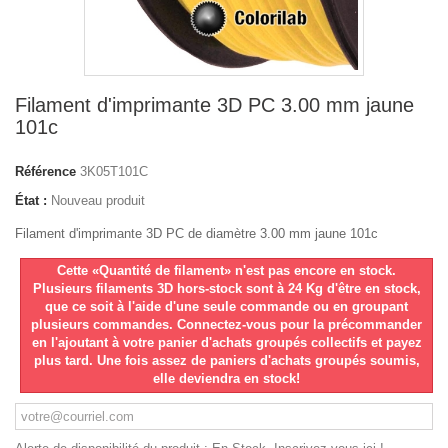
Filament d'imprimante 3D PC 3.00 mm jaune
101c
Référence
3K05T101C
État :
Nouveau produit
Filament d'imprimante 3D PC de diamètre 3.00 mm jaune 101c
Cette «Quantité de filament» n'est pas encore en stock.
Plusieurs filaments 3D hors-stock sont à 24 Kg d'être en stock,
que ce soit à l'aide d'une seule commande ou en groupant
plusieurs commandes. Connectez-vous pour la précommander
en l'ajoutant à votre panier d'achats groupés collectifs et payez
plus tard. Une fois assez de paniers d'achats groupés soumis,
elle deviendra en stock!