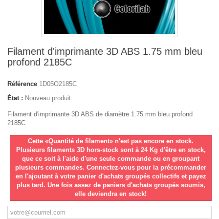
Filament d'imprimante 3D ABS 1.75 mm bleu
profond 2185C
Référence
1D05O2185C
État :
Nouveau produit
Filament d'imprimante 3D ABS de diamètre 1.75 mm bleu profond
2185C
Cette «Quantité de filament» n'est pas encore en stock.
Plusieurs filaments 3D hors-stock sont à 24 Kg d'être en stock,
que ce soit à l'aide d'une seule commande ou en groupant
plusieurs commandes. Connectez-vous pour la précommander
en l'ajoutant à votre panier d'achats groupés collectifs et payez
plus tard. Une fois assez de paniers d'achats groupés soumis,
elle deviendra en stock!