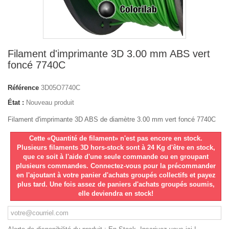
Filament d'imprimante 3D 3.00 mm ABS vert
foncé 7740C
Référence
3D05O7740C
État :
Nouveau produit
Filament d'imprimante 3D ABS de diamètre 3.00 mm vert foncé 7740C
Cette «Quantité de filament» n'est pas encore en stock.
Plusieurs filaments 3D hors-stock sont à 24 Kg d'être en stock,
que ce soit à l'aide d'une seule commande ou en groupant
plusieurs commandes. Connectez-vous pour la précommander
en l'ajoutant à votre panier d'achats groupés collectifs et payez
plus tard. Une fois assez de paniers d'achats groupés soumis,
elle deviendra en stock!