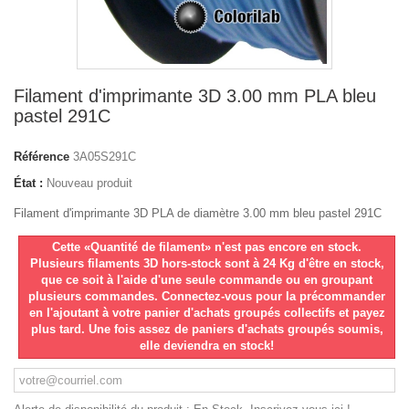
Filament d'imprimante 3D 3.00 mm PLA bleu
pastel 291C
Référence
3A05S291C
État :
Nouveau produit
Filament d'imprimante 3D PLA de diamètre 3.00 mm bleu pastel 291C
Cette «Quantité de filament» n'est pas encore en stock.
Plusieurs filaments 3D hors-stock sont à 24 Kg d'être en stock,
que ce soit à l'aide d'une seule commande ou en groupant
plusieurs commandes. Connectez-vous pour la précommander
en l'ajoutant à votre panier d'achats groupés collectifs et payez
plus tard. Une fois assez de paniers d'achats groupés soumis,
elle deviendra en stock!