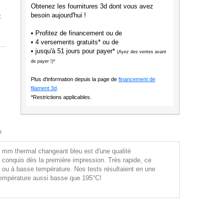
Obtenez les fournitures 3d dont vous avez
besoin aujourd'hui !
t
• Profitez de financement ou de
• 4 versements gratuits* ou de
• jusqu'à 51 jours pour payer*
(Ayez des ventes avant
de payer !)*
Plus d'information depuis la page de
financement de
filament 3d
.
*Restrictions applicables.
n
 mm thermal changeant bleu est d'une qualité
conquis dès la première impression. Très rapide, ce
 ou à basse température. Nos tests résultaient en une
 température aussi basse que 195°C!