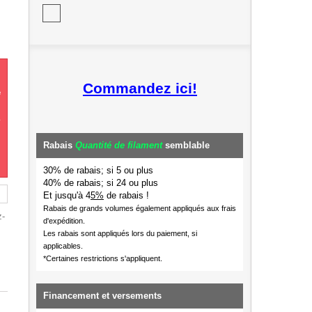
Commandez ici!
e
Rabais
Quantité de filament
semblable
30% de rabais; si 5 ou plus
40% de rabais; si 24 ou plus
Et jusqu'à 4
5%
de rabais !
Rabais de grands volumes également appliqués aux frais
z-
d'expédition.
Les rabais sont appliqués lors du paiement, si
applicables.
*Certaines restrictions s'appliquent.
Financement et versements