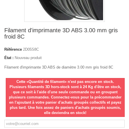
Filament d'imprimante 3D ABS 3.00 mm gris
froid 8C
Référence
2D05S8C
État :
Nouveau produit
Filament d'imprimante 3D ABS de diamètre 3.00 mm gris froid 8C
Cette «Quantité de filament» n'est pas encore en stock.
Plusieurs filaments 3D hors-stock sont à 24 Kg d'être en stock,
que ce soit à l'aide d'une seule commande ou en groupant
plusieurs commandes. Connectez-vous pour la précommander
en l'ajoutant à votre panier d'achats groupés collectifs et payez
plus tard. Une fois assez de paniers d'achats groupés soumis,
elle deviendra en stock!