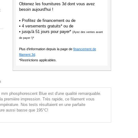
Obtenez les fournitures 3d dont vous avez
besoin aujourd'hui !
t
• Profitez de financement ou de
• 4 versements gratuits* ou de
• jusqu'à 51 jours pour payer*
(Ayez des ventes avant
de payer !)*
Plus d'information depuis la page de
financement de
filament 3d
.
*Restrictions applicables.
n
 mm phosphorescent Blue est d'une qualité remarquable.
a première impression. Très rapide, ce filament vous
mpérature. Nos tests résultaient en une parfaite
ure aussi basse que 195°C!