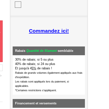
Commandez ici!
e
Rabais
Quantité de filament
semblable
30% de rabais; si 5 ou plus
40% de rabais; si 24 ou plus
Et jusqu'à 4
5%
de rabais !
Rabais de grands volumes également appliqués aux frais
z-
d'expédition.
Les rabais sont appliqués lors du paiement, si
applicables.
*Certaines restrictions s'appliquent.
Financement et versements