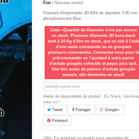
État :
Nouveau produit
Filament d'imprimante 3D ABS de diamètre 3.00 mm
phosphorescent Blue
Cette «Quantité de filament» n'est pas encore
en stock. Plusieurs filaments 3D hors-stock
sont à 24 Kg d'être en stock, que ce soit à l'aid
d'une seule commande ou en groupant
plusieurs commandes. Connectez-vous pour la
précommander en l'ajoutant à votre panier
d'achats groupés collectifs et payez plus tard.
Une fois assez de paniers d'achats groupés
soumis, elle deviendra en stock!
Alerte de disponibilité du produit : En Stock. Inscrive
vous ici !
Tweet
Partager
Google+
Pinterest
En achetant ce produit vous permettra de