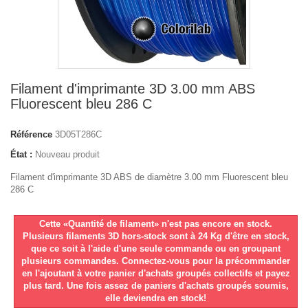
Filament d'imprimante 3D 3.00 mm ABS
Fluorescent bleu 286 C
Référence
3D05T286C
État :
Nouveau produit
Filament d'imprimante 3D ABS de diamètre 3.00 mm Fluorescent bleu
286 C
Cette «Quantité de filament» n'est pas encore en stock.
Plusieurs filaments 3D hors-stock sont à 24 Kg d'être en stock,
que ce soit à l'aide d'une seule commande ou en groupant
plusieurs commandes. Connectez-vous pour la précommander
en l'ajoutant à votre panier d'achats groupés collectifs et payez
plus tard. Une fois assez de paniers d'achats groupés soumis,
elle deviendra en stock!