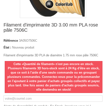
Filament d'imprimante 3D 3.00 mm PLA rose
pâle 7506C
Référence
3A05O7506C
État :
Nouveau produit
Filament d'imprimante 3D PLA de diamètre 1.75 mm rose pâle 7506C
Cette «Quantité de filament» n'est pas encore en stock.
Plusieurs filaments 3D hors-stock sont à 24 Kg d'être en stock,
que ce soit à l'aide d'une seule commande ou en groupant
plusieurs commandes. Connectez-vous pour la précommander
en l'ajoutant à votre panier d'achats groupés collectifs et payez
plus tard. Une fois assez de paniers d'achats groupés soumis,
elle deviendra en stock!