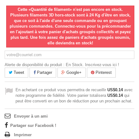
Cette «Quantité de filament» n'est pas encore en stock.
Plusieurs filaments 3D hors-stock sont à 24 Kg d'être en stock,
que ce soit à l'aide d'une seule commande ou en groupant
plusieurs commandes. Connectez-vous pour la précommander
en l'ajoutant à votre panier d'achats groupés collectifs et payez
plus tard. Une fois assez de paniers d'achats groupés soumis,
elle deviendra en stock!
Alerte de disponibilité du produit : En Stock. Inscrivez-vous ici !
Tweet
Partager
Google+
Pinterest
En achetant ce produit vous permettra de recueillir
US$0.14
avec
notre programme de fidélité. Votre panier totalisera
US$0.14
qui
peut être converti en un bon de réduction pour un prochain achat.
Envoyer à un ami
Partager sur Facebook !
Imprimer