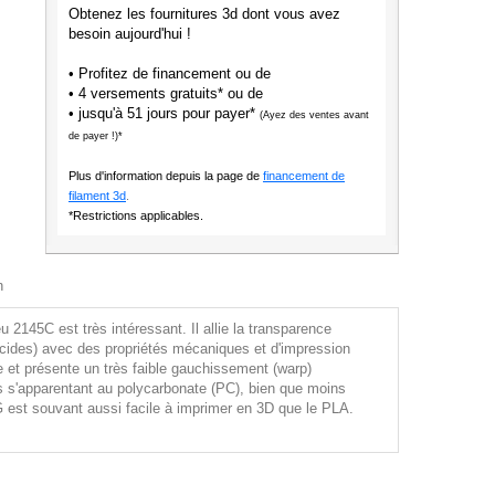
Obtenez les fournitures 3d dont vous avez
besoin aujourd'hui !
• Profitez de financement ou de
• 4 versements gratuits* ou de
• jusqu'à 51 jours pour payer*
(Ayez des ventes avant
de payer !)*
Plus d'information depuis la page de
financement de
filament 3d
.
*Restrictions applicables.
n
145C est très intéressant. Il allie la transparence
slucides) avec des propriétés mécaniques et d'impression
ble et présente un très faible gauchissement (warp)
s s'apparentant au polycarbonate (PC), bien que moins
 est souvant aussi facile à imprimer en 3D que le PLA.