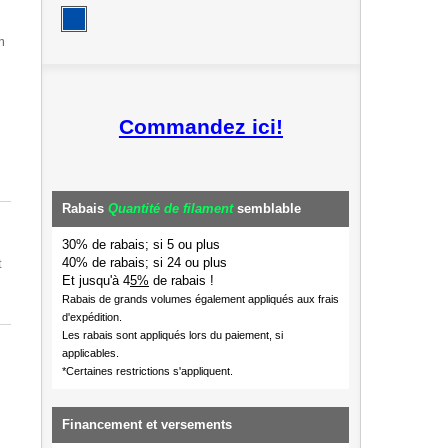
m
Commandez ici!
Rabais
Quantité de filament
semblable
30% de rabais; si 5 ou plus
40% de rabais; si 24 ou plus
t
Et jusqu'à 4
5%
de rabais !
Rabais de grands volumes également appliqués aux frais
d'expédition.
Les rabais sont appliqués lors du paiement, si
applicables.
*Certaines restrictions s'appliquent.
Financement et versements