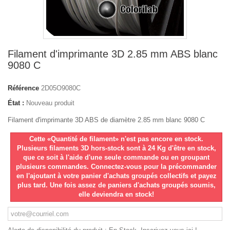
Filament d'imprimante 3D 2.85 mm ABS blanc
9080 C
Référence
2D05O9080C
État :
Nouveau produit
Filament d'imprimante 3D ABS de diamètre 2.85 mm blanc 9080 C
Cette «Quantité de filament» n'est pas encore en stock.
Plusieurs filaments 3D hors-stock sont à 24 Kg d'être en stock,
que ce soit à l'aide d'une seule commande ou en groupant
plusieurs commandes. Connectez-vous pour la précommander
en l'ajoutant à votre panier d'achats groupés collectifs et payez
plus tard. Une fois assez de paniers d'achats groupés soumis,
elle deviendra en stock!