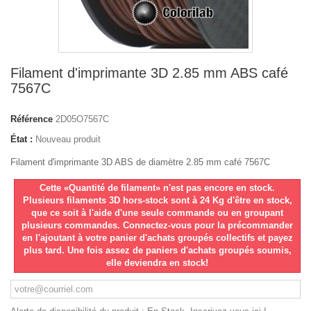
Filament d'imprimante 3D 2.85 mm ABS café
7567C
Référence
2D05O7567C
État :
Nouveau produit
Filament d'imprimante 3D ABS de diamètre 2.85 mm café 7567C
Cette «Quantité de filament» n'est pas encore en stock.
Plusieurs filaments 3D hors-stock sont à 24 Kg d'être en stock,
que ce soit à l'aide d'une seule commande ou en groupant
plusieurs commandes. Connectez-vous pour la précommander
en l'ajoutant à votre panier d'achats groupés collectifs et payez
plus tard. Une fois assez de paniers d'achats groupés soumis,
elle deviendra en stock!