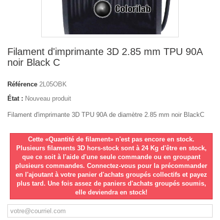
Filament d'imprimante 3D 2.85 mm TPU 90A
noir Black C
Référence
2L05OBK
État :
Nouveau produit
Filament d'imprimante 3D TPU 90A de diamètre 2.85 mm noir BlackC
Cette «Quantité de filament» n'est pas encore en stock.
Plusieurs filaments 3D hors-stock sont à 24 Kg d'être en stock,
que ce soit à l'aide d'une seule commande ou en groupant
plusieurs commandes. Connectez-vous pour la précommander
en l'ajoutant à votre panier d'achats groupés collectifs et payez
plus tard. Une fois assez de paniers d'achats groupés soumis,
elle deviendra en stock!