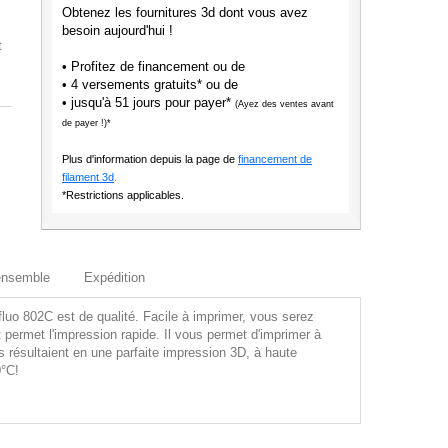
Obtenez les fournitures 3d dont vous avez
besoin aujourd'hui !
t
• Profitez de financement ou de
• 4 versements gratuits* ou de
• jusqu'à 51 jours pour payer*
(Ayez des ventes avant
de payer !)*
Plus d'information depuis la page de
financement de
filament 3d
.
*Restrictions applicables.
ensemble
Expédition
luo 802C est de qualité. Facile à imprimer, vous serez
 permet l'impression rapide. Il vous permet d'imprimer à
 résultaient en une parfaite impression 3D, à haute
0°C!