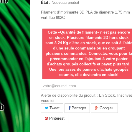
État :
Nouveau produit
Filament d'imprimante 3D PLA de diamètre 1.75 mm
vert fluo 802C
Cette «Quantité de filament» n'est pas encore
en stock. Plusieurs filaments 3D hors-stock
sont à 24 Kg d'être en stock, que ce soit à l'aid
d'une seule commande ou en groupant
plusieurs commandes. Connectez-vous pour la
précommander en l'ajoutant à votre panier
d'achats groupés collectifs et payez plus tard.
Une fois assez de paniers d'achats groupés
soumis, elle deviendra en stock!
Alerte de disponibilité du produit : En Stock. Inscrive
vous ici !
Tweet
Partager
Google+
Pinterest