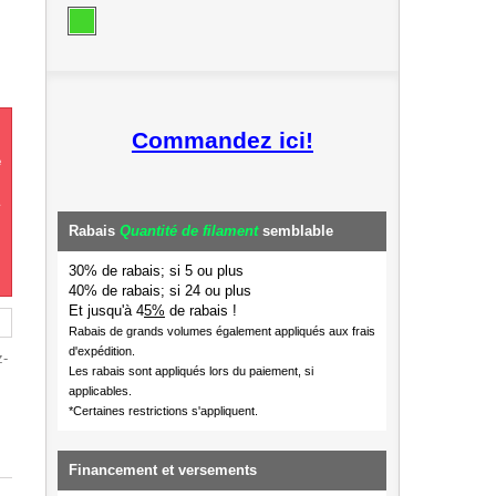
Commandez ici!
e
Rabais
Quantité de filament
semblable
30% de rabais; si 5 ou plus
40% de rabais; si 24 ou plus
Et jusqu'à 4
5%
de rabais !
Rabais de grands volumes également appliqués aux frais
d'expédition.
z-
Les rabais sont appliqués lors du paiement, si
applicables.
*Certaines restrictions s'appliquent.
Financement et versements