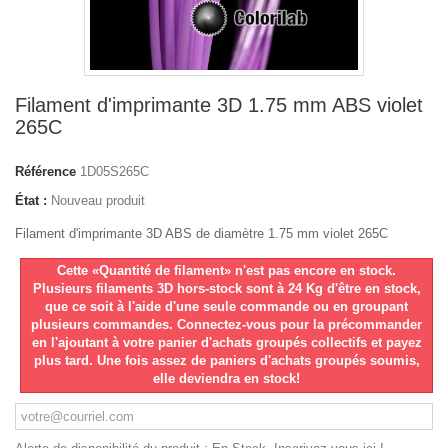
Filament d'imprimante 3D 1.75 mm ABS violet
265C
Référence
1D05S265C
État :
Nouveau produit
Filament d'imprimante 3D ABS de diamètre 1.75 mm violet 265C
Cette «Quantité de filament» n'est pas encore en stock.
Plusieurs filaments 3D hors-stock sont à 24 Kg d'être en stock,
que ce soit à l'aide d'une seule commande ou en groupant
plusieurs commandes. Connectez-vous pour la précommander
en l'ajoutant à votre panier d'achats groupés collectifs et payez
plus tard. Une fois assez de paniers d'achats groupés soumis,
elle deviendra en stock!