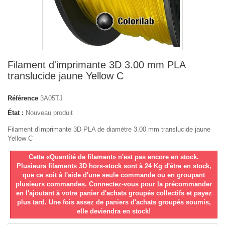
Filament d'imprimante 3D 3.00 mm PLA
translucide jaune Yellow C
Référence
3A05TJ
État :
Nouveau produit
Filament d'imprimante 3D PLA de diamètre 3.00 mm translucide jaune
Yellow C
Cette «Quantité de filament» n'est pas encore en stock.
Plusieurs filaments 3D hors-stock sont à 24 Kg d'être en stock,
que ce soit à l'aide d'une seule commande ou en groupant
plusieurs commandes. Connectez-vous pour la précommander
en l'ajoutant à votre panier d'achats groupés collectifs et payez
plus tard. Une fois assez de paniers d'achats groupés soumis,
elle deviendra en stock!