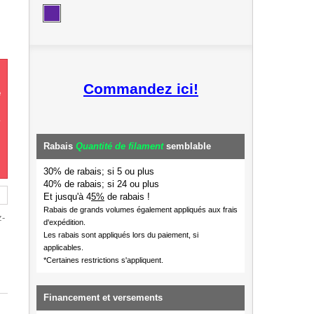
Commandez ici!
e
Rabais
Quantité de filament
semblable
30% de rabais; si 5 ou plus
40% de rabais; si 24 ou plus
Et jusqu'à 4
5%
de rabais !
Rabais de grands volumes également appliqués aux frais
z-
d'expédition.
Les rabais sont appliqués lors du paiement, si
applicables.
*Certaines restrictions s'appliquent.
Financement et versements