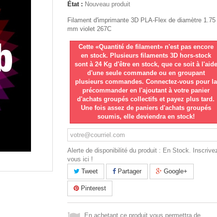
État :
Nouveau produit
Filament d'imprimante 3D PLA-Flex de diamètre 1.75
mm violet 267C
Cette «Quantité de filament» n'est pas encore
en stock. Plusieurs filaments 3D hors-stock
sont à 24 Kg d'être en stock, que ce soit à l'aid
d'une seule commande ou en groupant
plusieurs commandes. Connectez-vous pour la
précommander en l'ajoutant à votre panier
d'achats groupés collectifs et payez plus tard.
Une fois assez de paniers d'achats groupés
soumis, elle deviendra en stock!
Alerte de disponibilité du produit : En Stock. Inscrive
vous ici !
Tweet
Partager
Google+
Pinterest
En achetant ce produit vous permettra de