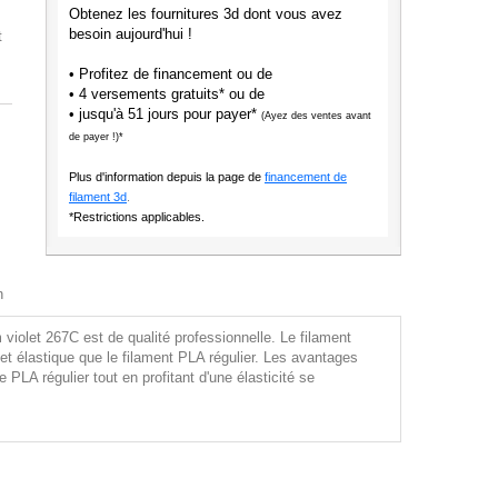
Obtenez les fournitures 3d dont vous avez
besoin aujourd'hui !
t
• Profitez de financement ou de
• 4 versements gratuits* ou de
• jusqu'à 51 jours pour payer*
(Ayez des ventes avant
de payer !)*
Plus d'information depuis la page de
financement de
filament 3d
.
*Restrictions applicables.
n
iolet 267C est de qualité professionnelle. Le filament
et élastique que le filament PLA régulier. Les avantages
PLA régulier tout en profitant d'une élasticité se