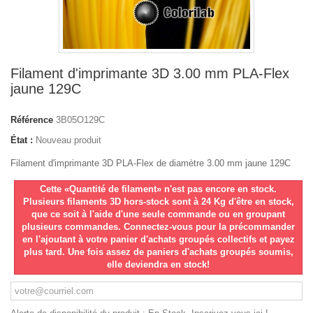
Filament d'imprimante 3D 3.00 mm PLA-Flex
jaune 129C
Référence
3B05O129C
État :
Nouveau produit
Filament d'imprimante 3D PLA-Flex de diamètre 3.00 mm jaune 129C
Cette «Quantité de filament» n'est pas encore en stock.
Plusieurs filaments 3D hors-stock sont à 24 Kg d'être en stock,
que ce soit à l'aide d'une seule commande ou en groupant
plusieurs commandes. Connectez-vous pour la précommander
en l'ajoutant à votre panier d'achats groupés collectifs et payez
plus tard. Une fois assez de paniers d'achats groupés soumis,
elle deviendra en stock!