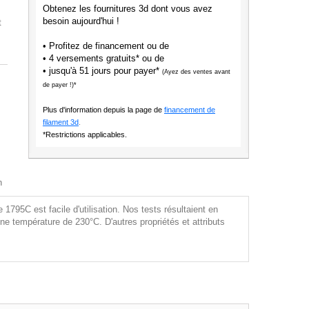
Obtenez les fournitures 3d dont vous avez
besoin aujourd'hui !
t
• Profitez de financement ou de
• 4 versements gratuits* ou de
• jusqu'à 51 jours pour payer*
(Ayez des ventes avant
de payer !)*
Plus d'information depuis la page de
financement de
filament 3d
.
*Restrictions applicables.
n
795C est facile d'utilisation. Nos tests résultaient en
ne température de 230°C. D'autres propriétés et attributs