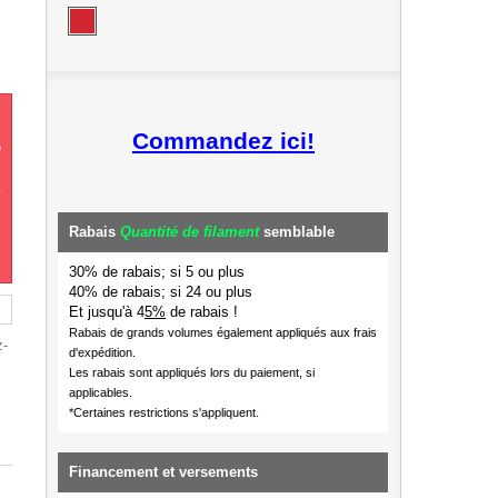
Commandez ici!
e
Rabais
Quantité de filament
semblable
30% de rabais; si 5 ou plus
40% de rabais; si 24 ou plus
Et jusqu'à 4
5%
de rabais !
Rabais de grands volumes également appliqués aux frais
z-
d'expédition.
Les rabais sont appliqués lors du paiement, si
applicables.
*Certaines restrictions s'appliquent.
Financement et versements