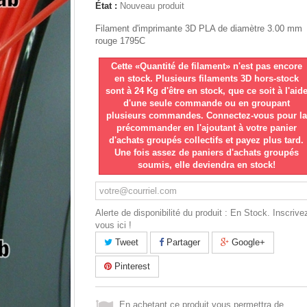
État :
Nouveau produit
Filament d'imprimante 3D PLA de diamètre 3.00 mm
rouge 1795C
Cette «Quantité de filament» n'est pas encore
en stock. Plusieurs filaments 3D hors-stock
sont à 24 Kg d'être en stock, que ce soit à l'aid
d'une seule commande ou en groupant
plusieurs commandes. Connectez-vous pour la
précommander en l'ajoutant à votre panier
d'achats groupés collectifs et payez plus tard.
Une fois assez de paniers d'achats groupés
soumis, elle deviendra en stock!
Alerte de disponibilité du produit : En Stock. Inscrive
vous ici !
Tweet
Partager
Google+
Pinterest
En achetant ce produit vous permettra de