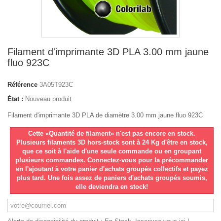
Filament d'imprimante 3D PLA 3.00 mm jaune
fluo 923C
Référence
3A05T923C
État :
Nouveau produit
Filament d'imprimante 3D PLA de diamètre 3.00 mm jaune fluo 923C
Cette «Quantité de filament» n'est pas encore en stock.
Plusieurs filaments 3D hors-stock sont à 24 Kg d'être en stock,
que ce soit à l'aide d'une seule commande ou en groupant
plusieurs commandes. Connectez-vous pour la précommander
en l'ajoutant à votre panier d'achats groupés collectifs et payez
plus tard. Une fois assez de paniers d'achats groupés soumis,
elle deviendra en stock!