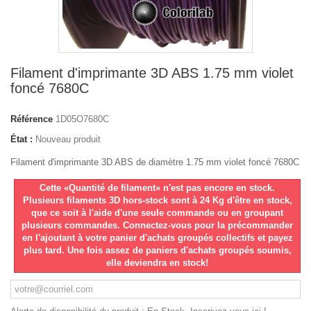
Filament d'imprimante 3D ABS 1.75 mm violet
foncé 7680C
Référence
1D05O7680C
État :
Nouveau produit
Filament d'imprimante 3D ABS de diamètre 1.75 mm violet foncé 7680C
Cette «Quantité de filament» n'est pas encore en stock.
Plusieurs filaments 3D hors-stock sont à 24 Kg d'être en stock,
que ce soit à l'aide d'une seule commande ou en groupant
plusieurs commandes. Connectez-vous pour la précommander
en l'ajoutant à votre panier d'achats groupés collectifs et payez
plus tard. Une fois assez de paniers d'achats groupés soumis,
elle deviendra en stock!