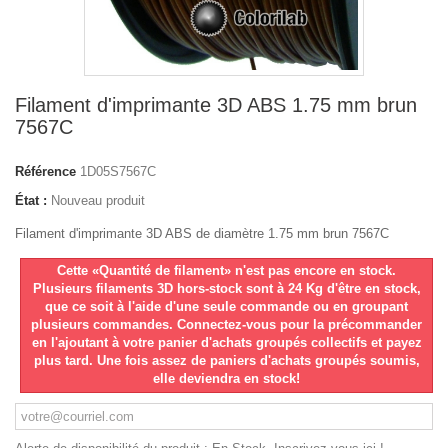
Filament d'imprimante 3D ABS 1.75 mm brun
7567C
Référence
1D05S7567C
État :
Nouveau produit
Filament d'imprimante 3D ABS de diamètre 1.75 mm brun 7567C
Cette «Quantité de filament» n'est pas encore en stock.
Plusieurs filaments 3D hors-stock sont à 24 Kg d'être en stock,
que ce soit à l'aide d'une seule commande ou en groupant
plusieurs commandes. Connectez-vous pour la précommander
en l'ajoutant à votre panier d'achats groupés collectifs et payez
plus tard. Une fois assez de paniers d'achats groupés soumis,
elle deviendra en stock!