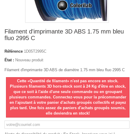
Filament d'imprimante 3D ABS 1.75 mm bleu
fluo 2995 C
Référence
1D05T2995C
État :
Nouveau produit
Filament d'imprimante 3D ABS de diamètre 1.75 mm bleu fluo 2995 C
Cette «Quantité de filament» n'est pas encore en stock.
Plusieurs filaments 3D hors-stock sont à 24 Kg d'être en stock,
que ce soit à l'aide d'une seule commande ou en groupant
plusieurs commandes. Connectez-vous pour la précommander
en l'ajoutant à votre panier d'achats groupés collectifs et payez
plus tard. Une fois assez de paniers d'achats groupés soumis,
elle deviendra en stock!