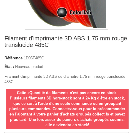
Filament d'imprimante 3D ABS 1.75 mm rouge
translucide 485C
Référence
1D05T485C
État :
Nouveau produit
Filament d'imprimante 3D ABS de diamètre 1.75 mm rouge translucide
485C
Cette «Quantité de filament» n'est pas encore en stock.
Plusieurs filaments 3D hors-stock sont à 24 Kg d'être en stock,
que ce soit à l'aide d'une seule commande ou en groupant
plusieurs commandes. Connectez-vous pour la précommander
en l'ajoutant à votre panier d'achats groupés collectifs et payez
plus tard. Une fois assez de paniers d'achats groupés soumis,
elle deviendra en stock!