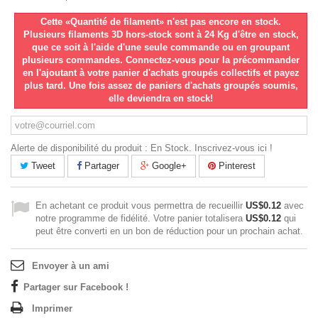
Cette «Quantité de filament» n'est pas encore en stock.
Plusieurs filaments 3D hors-stock sont à 24 Kg d'être en stock,
que ce soit à l'aide d'une seule commande ou en groupant
plusieurs commandes. Connectez-vous pour la précommander
en l'ajoutant à votre panier d'achats groupés collectifs et payez
plus tard. Une fois assez de paniers d'achats groupés soumis,
elle deviendra en stock!
Alerte de disponibilité du produit : En Stock. Inscrivez-vous ici !
Tweet
Partager
Google+
Pinterest
En achetant ce produit vous permettra de recueillir
US$0.12
avec
notre programme de fidélité. Votre panier totalisera
US$0.12
qui
peut être converti en un bon de réduction pour un prochain achat.
Envoyer à un ami
Partager sur Facebook !
Imprimer