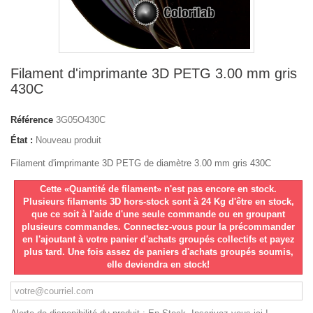
Filament d'imprimante 3D PETG 3.00 mm gris
430C
Référence
3G05O430C
État :
Nouveau produit
Filament d'imprimante 3D PETG de diamètre 3.00 mm gris 430C
Cette «Quantité de filament» n'est pas encore en stock.
Plusieurs filaments 3D hors-stock sont à 24 Kg d'être en stock,
que ce soit à l'aide d'une seule commande ou en groupant
plusieurs commandes. Connectez-vous pour la précommander
en l'ajoutant à votre panier d'achats groupés collectifs et payez
plus tard. Une fois assez de paniers d'achats groupés soumis,
elle deviendra en stock!