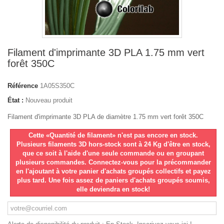
Filament d'imprimante 3D PLA 1.75 mm vert
forêt 350C
Référence
1A05S350C
État :
Nouveau produit
Filament d'imprimante 3D PLA de diamètre 1.75 mm vert forêt 350C
Cette «Quantité de filament» n'est pas encore en stock.
Plusieurs filaments 3D hors-stock sont à 24 Kg d'être en stock,
que ce soit à l'aide d'une seule commande ou en groupant
plusieurs commandes. Connectez-vous pour la précommander
en l'ajoutant à votre panier d'achats groupés collectifs et payez
plus tard. Une fois assez de paniers d'achats groupés soumis,
elle deviendra en stock!