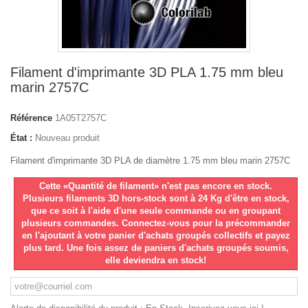
Filament d'imprimante 3D PLA 1.75 mm bleu
marin 2757C
Référence
1A05T2757C
État :
Nouveau produit
Filament d'imprimante 3D PLA de diamètre 1.75 mm bleu marin 2757C
Cette «Quantité de filament» n'est pas encore en stock.
Plusieurs filaments 3D hors-stock sont à 24 Kg d'être en stock,
que ce soit à l'aide d'une seule commande ou en groupant
plusieurs commandes. Connectez-vous pour la précommander
en l'ajoutant à votre panier d'achats groupés collectifs et payez
plus tard. Une fois assez de paniers d'achats groupés soumis,
elle deviendra en stock!