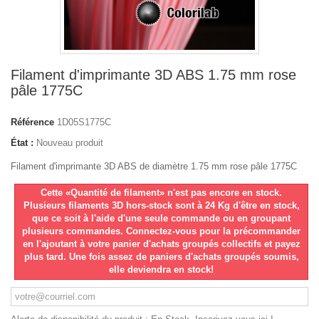
Filament d'imprimante 3D ABS 1.75 mm rose
pâle 1775C
Référence
1D05S1775C
État :
Nouveau produit
Filament d'imprimante 3D ABS de diamètre 1.75 mm rose pâle 1775C
Cette «Quantité de filament» n'est pas encore en stock.
Plusieurs filaments 3D hors-stock sont à 24 Kg d'être en stock,
que ce soit à l'aide d'une seule commande ou en groupant
plusieurs commandes. Connectez-vous pour la précommander
en l'ajoutant à votre panier d'achats groupés collectifs et payez
plus tard. Une fois assez de paniers d'achats groupés soumis,
elle deviendra en stock!