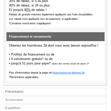
30% de rabais; si 5 ou plus
40% de rabais; si 24 ou plus
Et jusqu'à 4
5%
de rabais !
Rabais de grands volumes également appliqués aux frais d'expédition.
Les rabais sont appliqués lors du paiement, si applicables.
*Certaines restrictions s'appliquent.
Financement et versements
Obtenez les fournitures 3d dont vous avez besoin aujourd'hui !
• Profitez de financement ou de
• 4 versements gratuits* ou de
• jusqu'à 51 jours pour payer*
(Ayez des ventes avant de payer !)*
Plus d'information depuis la page de
financement de filament 3d
.
*Restrictions applicables.
Présentation
Accessoires
Expédition