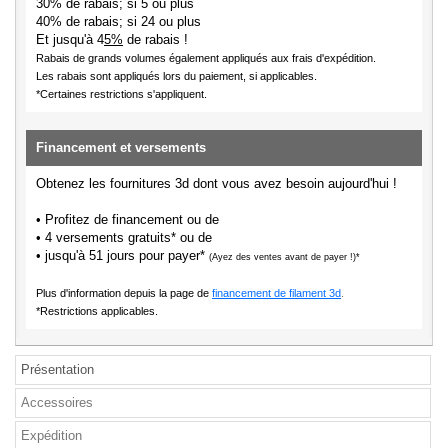
30% de rabais; si 5 ou plus
40% de rabais; si 24 ou plus
Et jusqu'à 4
5%
de rabais !
Rabais de grands volumes également appliqués aux frais d'expédition.
Les rabais sont appliqués lors du paiement, si applicables.
*Certaines restrictions s'appliquent.
Financement et versements
Obtenez les fournitures 3d dont vous avez besoin aujourd'hui !
• Profitez de financement ou de
• 4 versements gratuits* ou de
• jusqu'à 51 jours pour payer*
(Ayez des ventes avant de payer !)*
Plus d'information depuis la page de
financement de filament 3d
.
*Restrictions applicables.
Présentation
Accessoires
Expédition