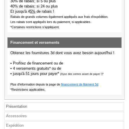
30% de rabais; si 5 ou plus
40% de rabais; si 24 ou plus
Et jusqu'à 4
5%
de rabais !
Rabais de grands volumes également appliqués aux frais d'expédition.
Les rabais sont appliqués lors du paiement, si applicables.
*Certaines restrictions s'appliquent.
Financement et versements
Obtenez les fournitures 3d dont vous avez besoin aujourd'hui !
• Profitez de financement ou de
• 4 versements gratuits* ou de
• jusqu'à 51 jours pour payer*
(Ayez des ventes avant de payer !)*
Plus d'information depuis la page de
financement de filament 3d
.
*Restrictions applicables.
Présentation
Accessoires
Expédition