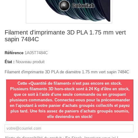
Filament d'imprimante 3D PLA 1.75 mm vert
sapin 7484C
Référence
1A05T7484C
État :
Nouveau produit
Filament d'imprimante 3D PLA de diamètre 1.75 mm vert sapin 7484C
Cette «Quantité de filament» n'est pas encore en stock.
Plusieurs filaments 3D hors-stock sont à 24 Kg d'être en stock,
que ce soit à l'aide d'une seule commande ou en groupant
plusieurs commandes. Connectez-vous pour la précommander
en l'ajoutant à votre panier d'achats groupés collectifs et payez
plus tard. Une fois assez de paniers d'achats groupés soumis,
elle deviendra en stock!